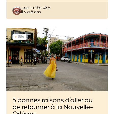
Posted
Lost in The USA
il y a 8 ans
by
USA
5 bonnes raisons d’aller ou
de retourner à la Nouvelle-