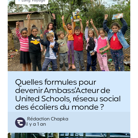
Long Voyage
Quelles formules pour
devenir Ambass’Acteur de
United Schools, réseau social
des écoliers du monde ?
Posted
Rédaction Chapka
il y a 1 an
by