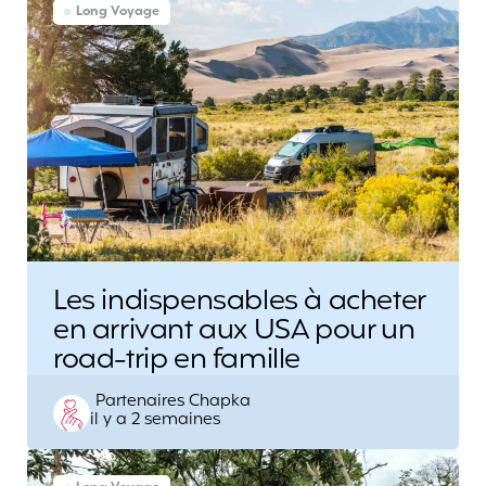
Long Voyage
Les indispensables à acheter
en arrivant aux USA pour un
road-trip en famille
Posted
Partenaires Chapka
il y a 2 semaines
by