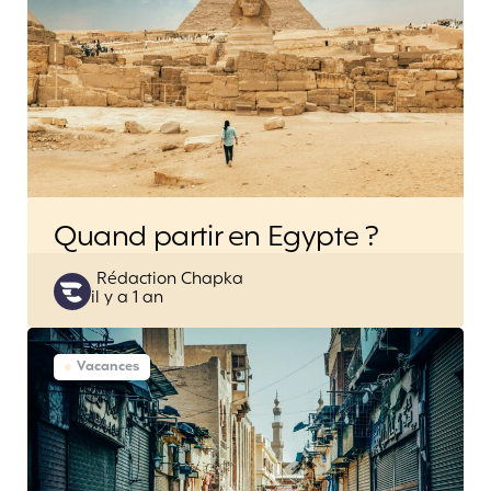
Quand partir en Egypte ?
Posted
Rédaction Chapka
il y a 1 an
by
Vacances