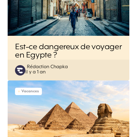
Est-ce dangereux de voyager
en Egypte ?
Posted
Rédaction Chapka
il y a 1 an
by
Vacances