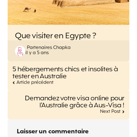
Que visiter en Egypte ?
Posted
Partenaires Chapka
il y a 5 ans
by
Post
5 hébergements chics et insolites à
navigation
tester en Australie
Article précédent
Demandez votre visa online pour
l'Australie grâce à Aus-Visa !
Next Post
Laisser un commentaire