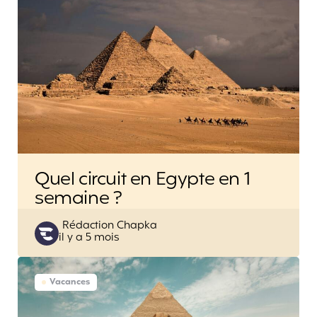
Quel circuit en Egypte en 1
semaine ?
Posted
Rédaction Chapka
il y a 5 mois
by
Vacances