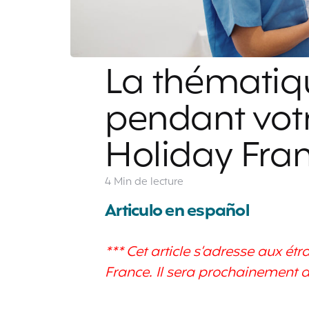
La thématiq
pendant vot
Holiday Fra
4 Min
de lecture
Articulo en español
*** Cet article s’adresse aux é
France. Il sera prochainement d