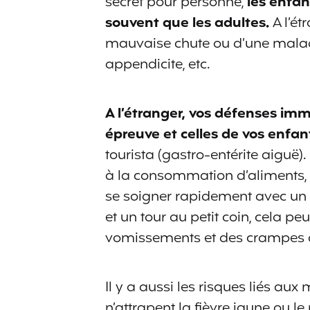
secret pour personne,
les enfa
souvent que les adultes.
A l’ét
mauvaise chute ou d’une maladie :
appendicite, etc.
A l’étranger, vos défenses imm
épreuve et celles de vos enfan
tourista (gastro-entérite aiguë).
à la consommation d’aliments, d’
se soigner rapidement avec un
et un tour au petit coin, cela p
vomissements et des crampes
Il y a aussi les risques liés au
n’attrapent la fièvre jaune ou 