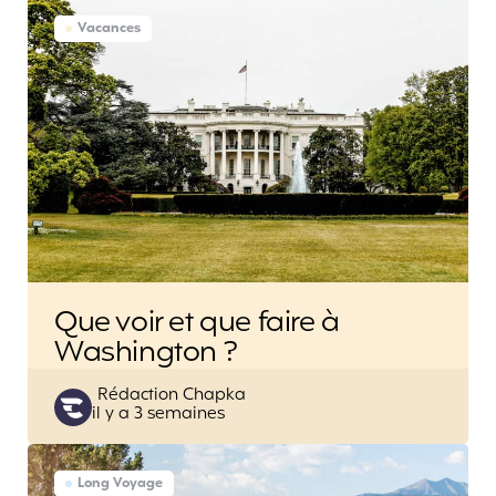
Vacances
Que voir et que faire à
Washington ?
Posted
Rédaction Chapka
il y a 3 semaines
by
Long Voyage