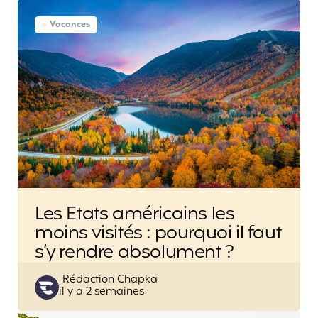
Vacances
Les Etats américains les
moins visités : pourquoi il faut
s’y rendre absolument ?
Posted
Rédaction Chapka
il y a 2 semaines
by