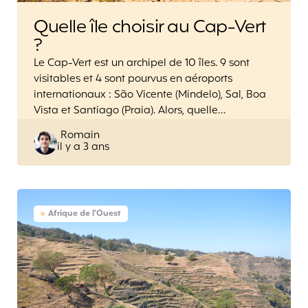
Quelle île choisir au Cap-Vert
?
Le Cap-Vert est un archipel de 10 îles. 9 sont
visitables et 4 sont pourvus en aéroports
internationaux : São Vicente (Mindelo), Sal, Boa
Vista et Santiago (Praia). Alors, quelle…
Posted
Romain
il y a 3 ans
by
Afrique de l'Ouest