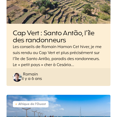
Cap Vert : Santo Antão, l’île
des randonneurs
Les conseils de Romain Hamon Cet hiver, je me
suis rendu au Cap Vert et plus précisément sur
l’île de Santo Antão, paradis des randonneurs.
Le « petit pays » cher à Cesária…
Posted
Romain
il y a 6 ans
by
Afrique de l'Ouest