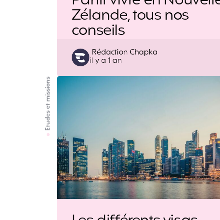
Partir vivre en Nouvell
Zélande, tous nos
conseils
Posted
Rédaction Chapka
il y a 1 an
by
Etudes et missions