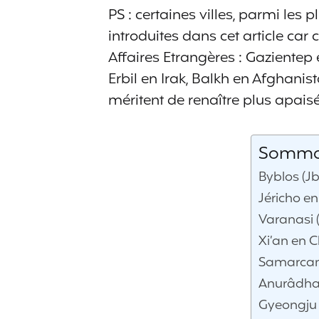
PS : certaines villes, parmi les
introduites dans cet article car
Affaires Etrangères : Gazientep 
Erbil en Irak, Balkh en Afghani
méritent de renaître plus apaisées
Sommair
Byblos (Jb
Jéricho en
Varanasi 
Xi’an en C
Samarcan
Anurâdhap
Gyeongju 