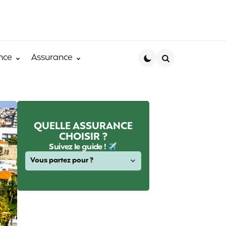
nce
Assurance
Search
QUELLE ASSURANCE
CHOISIR ?
Suivez le guide !