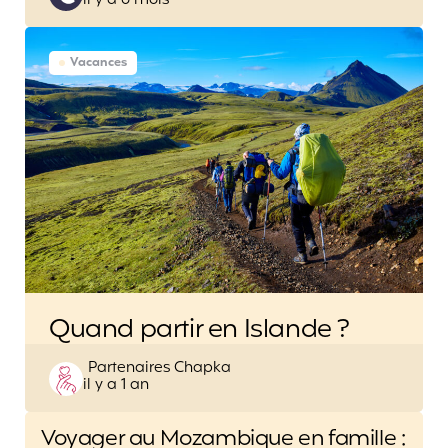
il y a 6 mois
by
Vacances
Quand partir en Islande ?
Posted
Partenaires Chapka
il y a 1 an
by
Post
Voyager au Mozambique en famille :