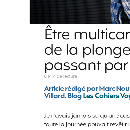
Être multicar
de la plong
passant par 
8 Min
de lecture
Article rédigé par Marc No
Villard. Blog
Les Cahiers V
Je n’avais jamais su qu’une cas
toute la journée pouvait revêtir