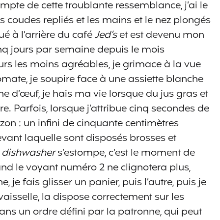
mpte de cette troublante ressemblance, j’ai le
es coudes repliés et les mains et le nez plongés
situé à l’arrière du café
Jed’s
et est devenu mon
cinq jours par semaine depuis le mois
urs les moins agréables, je grimace à la vue
mate, je soupire face à une assiette blanche
ne d’œuf, je hais ma vie lorsque du jus gras et
. Parfois, lorsque j’attribue cinq secondes de
izon : un infini de cinquante centimètres
vant laquelle sont disposés brosses et
u
dishwasher
s’estompe, c’est le moment de
quand le voyant numéro 2 ne clignotera plus,
, je fais glisser un panier, puis l’autre, puis je
vaisselle, la dispose correctement sur les
dans un ordre défini par la patronne, qui peut