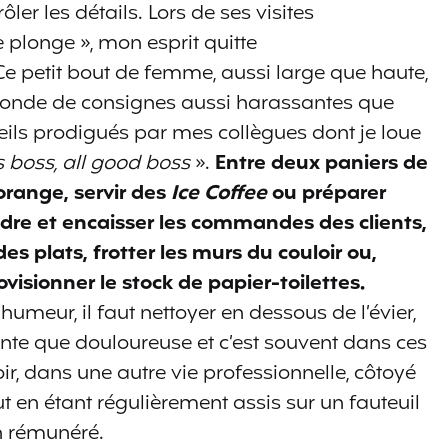
ler les détails. Lors de ses visites
plonge », mon esprit quitte
 petit bout de femme, aussi large que haute,
nonde de consignes aussi harassantes que
nseils prodigués par mes collègues dont je loue
s boss, all good boss
».
Entre deux paniers de
d’orange, servir des
Ice Coffee
ou préparer
dre et encaisser les commandes des clients,
es plats, frotter les murs du couloir ou,
visionner le stock de papier-toilettes.
humeur, il faut nettoyer en dessous de l’évier,
nte que douloureuse et c’est souvent dans ces
r, dans une autre vie professionnelle, côtoyé
ut en étant régulièrement assis sur un fauteuil
n rémunéré.