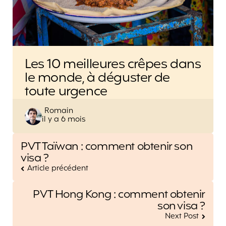
Les 10 meilleures crêpes dans
le monde, à déguster de
toute urgence
Posted
Romain
il y a 6 mois
by
Post
PVT Taïwan : comment obtenir son
navigation
visa ?
Article précédent
PVT Hong Kong : comment obtenir
son visa ?
Next Post