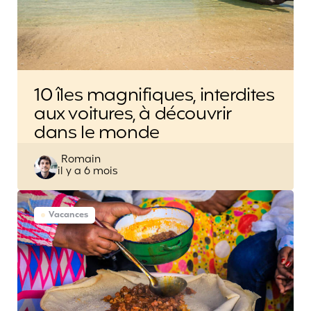
10 îles magnifiques, interdites
aux voitures, à découvrir
dans le monde
Posted
Romain
il y a 6 mois
by
Vacances