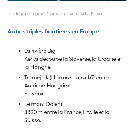
Le village grecque de Psarádes au bord du lac Prespa.
Autres triples frontières en Europe
La rivière Big
Kerka découpe la Slovénie, la Croatie et
la Hongrie.
Tromejnik (Hármashatár kő) entre
Autriche, Hongrie et
Slovénie.
Le mont Dolent
3820m entre la France, l’Italie et la
Suisse.