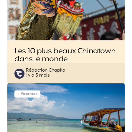
Les 10 plus beaux Chinatown
dans le monde
Posted
Rédaction Chapka
il y a 5 mois
by
Vacances