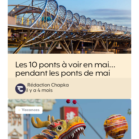
Les 10 ponts à voir en mai…
pendant les ponts de mai
Posted
Rédaction Chapka
il y a 4 mois
by
Vacances