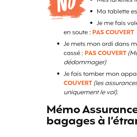
Mes lunettes 
Ma tablette es
Je me fais vo
en soute :
PAS COUVERT
Je mets mon ordi dans ma 
cassé :
PAS COUVERT
(Ma
dédommager)
Je fais tomber mon apparei
COUVERT
(les assurance
uniquement le vol).
Mémo Assurance 
bagages à l’étra