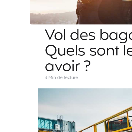
Vol des bag
Quels sont l
avoir ?
3 Min
de lecture
Tous les voyageurs vous le diront
simple, vous avez toute votre v
chaussures de rando, votre duve
vos premiers souvenirs de voya
ont offert avant le départ… Bre