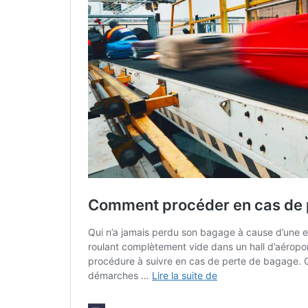
!
Mais en voyage, malheureusemen
Bonne nouvelle ! Notre contrat
toute la durée de votre séjour (
transporteurs). Ça ne vous rend
continuer votre voyage.
Sommaire de l'article
Conseils et astuces pour prendre 
Avant le départ, la préparation d
Sur place, ce qu’il faut faire avec
Quelques exemples de la couvertu
C’est couvert par l’assurance bag
Ce n’est pas couvert par l’assura