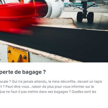
t, un vol des bagages est vite arrivé…
Cap Aventure
couvre vos bagages pendant
et non seulement lorsqu’ils sont confiés aux
ra pas vos affaires mais ça vous aidera à
soin de vos bagages en voyage
es bagages
 ses bagages
re de vos bagages avec l’assurance Cap Aventure
ages
nce bagages