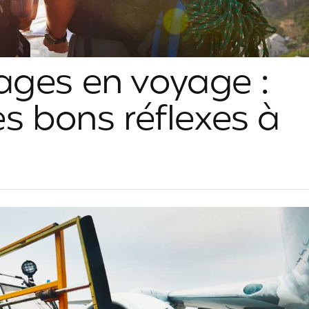
ages en voyage :
es bons réflexes à
 : en voyage, le sac à dos c’est sacré ! C’est
ie dedans : vos vêtements, vos supers
t pouvant résister jusqu’à -30° C au cas où,
ge, le bel appareil photo que vos amis vous
f vous y tenez comme à la prunelle de nos yeux