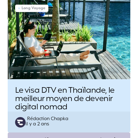
Long Voyage
Le visa DTV en Thaïlande, le
meilleur moyen de devenir
digital nomad
Posted
Rédaction Chapka
il y a 2 ans
by
Post