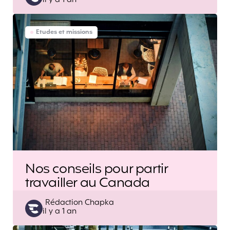
il y a 1 an
by
Etudes et missions
Nos conseils pour partir
travailler au Canada
Posted
Rédaction Chapka
il y a 1 an
by