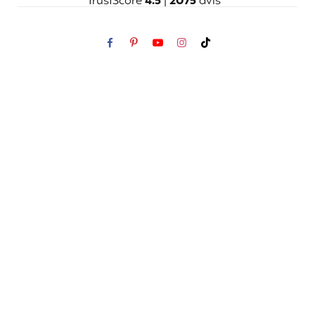
TrustScore
4.5
|
2075
avis