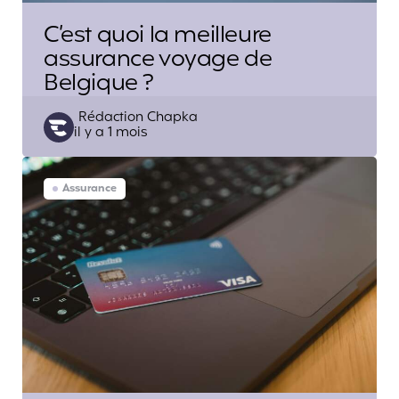
C’est quoi la meilleure
assurance voyage de
Belgique ?
Posted
Rédaction Chapka
il y a 1 mois
by
Assurance