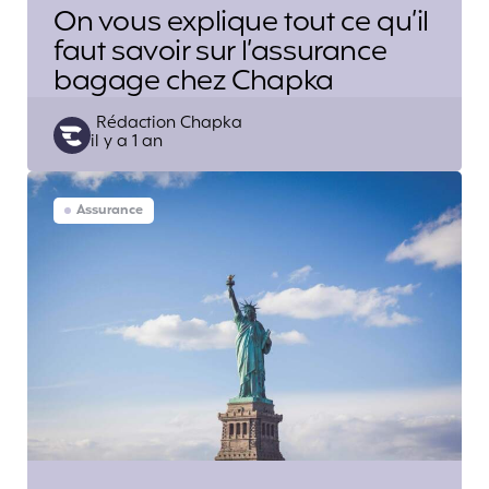
On vous explique tout ce qu’il
faut savoir sur l’assurance
bagage chez Chapka
Posted
Rédaction Chapka
il y a 1 an
by
Assurance