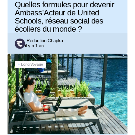
Quelles formules pour devenir
Ambass’Acteur de United
Schools, réseau social des
écoliers du monde ?
Posted
Rédaction Chapka
il y a 1 an
by
Long Voyage