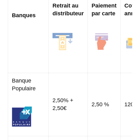
Retrait au
Paiement
Cotis
distributeur
par carte
annue
Banques
Banque
Populaire
2,50% +
2,50 %
120,0
2,50€