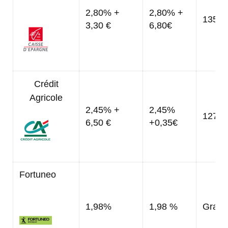
2,80% +
2,80% +
135,0
3,30 €
6,80€
Crédit
Agricole
2,45% +
2,45%
127,0
6,50 €
+0,35€
Fortuneo
1,98%
1,98 %
Gratui