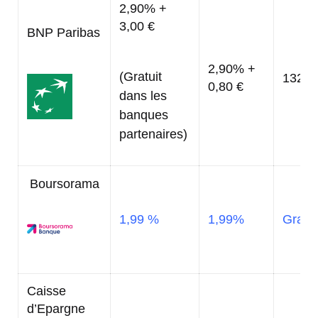
2,90% +
3,00 €
BNP Paribas
2,90% +
(Gratuit
132,0
0,80 €
dans les
banques
partenaires)
Boursorama
1,99 %
1,99%
Gratui
Caisse
d’Epargne