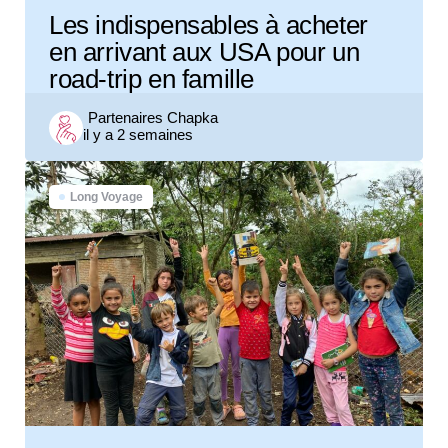
Les indispensables à acheter
en arrivant aux USA pour un
road-trip en famille
Posted
Partenaires Chapka
il y a 2 semaines
by
Long Voyage