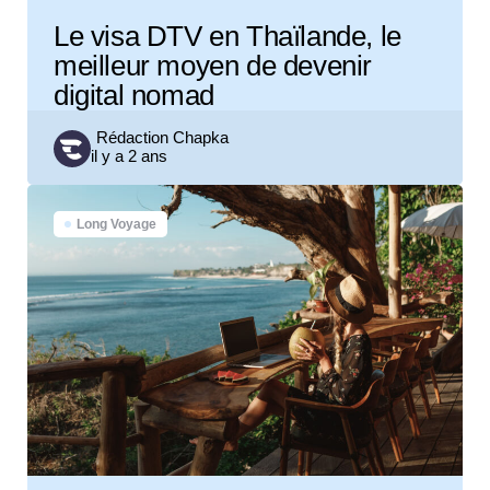
Le visa DTV en Thaïlande, le
meilleur moyen de devenir
digital nomad
Posted
Rédaction Chapka
il y a 2 ans
by
Long Voyage