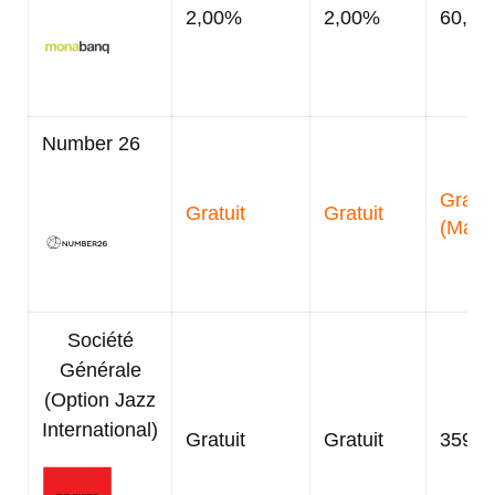
2,00%
2,00%
60,00
Number 26
Gratui
Gratuit
Gratuit
(Mast
Société
Générale
(Option Jazz
International)
Gratuit
Gratuit
359,0