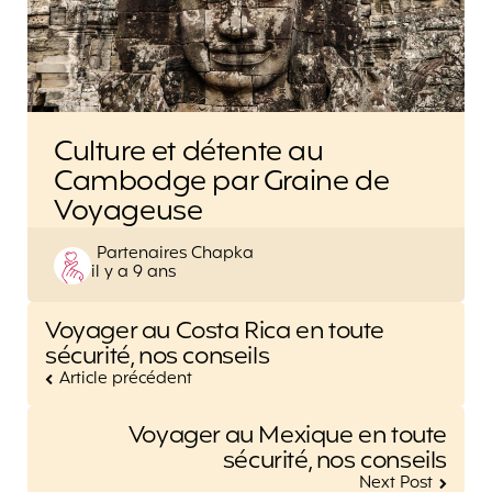
Culture et détente au
Cambodge par Graine de
Voyageuse
Posted
Partenaires Chapka
il y a 9 ans
by
Post
Voyager au Costa Rica en toute
navigation
sécurité, nos conseils
Article précédent
Voyager au Mexique en toute
sécurité, nos conseils
Next Post