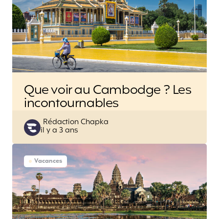
Que voir au Cambodge ? Les
incontournables
Posted
Rédaction Chapka
il y a 3 ans
by
Vacances