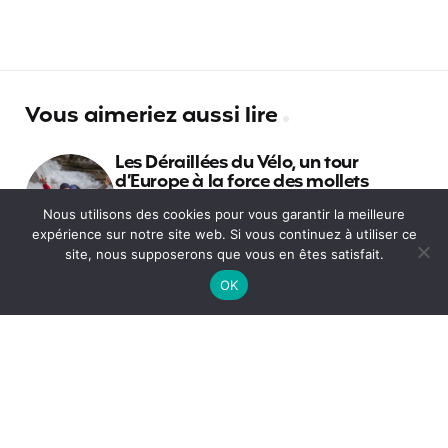
Vous aimeriez aussi lire
Les Déraillées du Vélo, un tour
d’Europe à la force des mollets
Nous utilisons des cookies pour vous garantir la meilleure
expérience sur notre site web. Si vous continuez à utiliser ce
Les meilleures villes en Argentine
site, nous supposerons que vous en êtes satisfait.
pour commencer son PVT
OK
La santé en Thaïlande