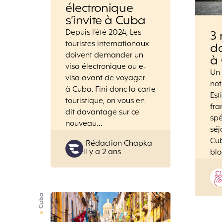
électronique
s’invite à Cuba
Depuis l’été 2024, Les
3 
touristes internationaux
da
doivent demander un
à
visa électronique ou e-
Un 
visa avant de voyager
not
à Cuba. Fini donc la carte
Est
touristique, on vous en
fr
dit davantage sur ce
spé
nouveau…
séj
Cub
Posted
Rédaction Chapka
il y a 2 ans
blo
by
Cuba