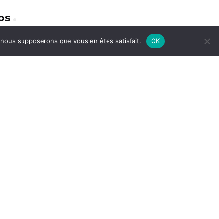
os
e, nous supposerons que vous en êtes satisfait.
OK
identialité
act
avoir plus sur nous
ions Légales
TrustScore
4.5
|
2075
avis