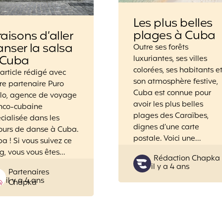
Les plus belles
plages à Cuba
raisons d’aller
nser la salsa
Outre ses forêts
 Cuba
luxuriantes, ses villes
colorées, ses habitants e
article rédigé avec
son atmosphère festive,
re partenaire Puro
Cuba est connue pour
ilo, agence de voyage
avoir les plus belles
anco-cubaine
plages des Caraïbes,
cialisée dans les
dignes d’une carte
ours de danse à Cuba.
postale. Voici une…
a ! Si vous suivez ce
g, vous vous êtes…
Posted
Rédaction Chapka
il y a 4 ans
by
Posted
Partenaires
il y a 4 ans
by
Chapka