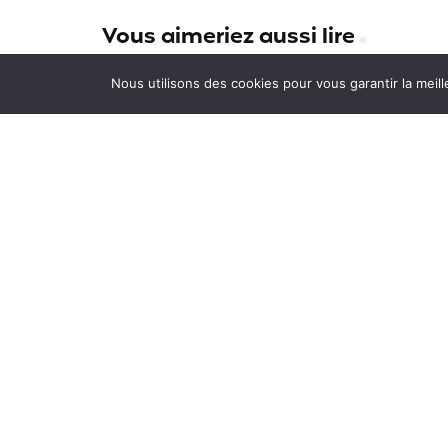
Vous aimeriez aussi lire
Les sports présents aux Jeux
Nous utilisons des cookies pour vous garantir la meill
Olympiques sont-ils assurés p
Chapka pendant un voyage ?
Le PVT Uruguay est entré en
vigueur
Les programmes de mobilité
internationale