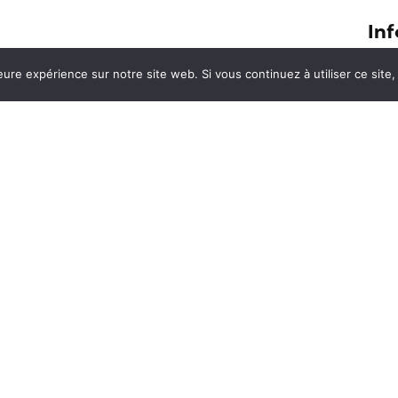
Inf
Sur les traces du tigre en Inde, par
eure expérience sur notre site web. Si vous continuez à utiliser ce sit
Conf
ar
les Bestjobers
Cont
Que visiter à Singapour et dans les
En s
alentours ?
Ment
Et si vous faisiez votre stage en
Australie ?