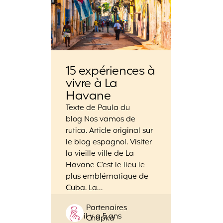
15 expériences à
vivre à La
Havane
Texte de Paula du
blog Nos vamos de
rutica. Article original sur
le blog espagnol. Visiter
la vieille ville de La
Havane C’est le lieu le
plus emblématique de
Cuba. La…
Posted
Partenaires
il y a 5 ans
by
Chapka