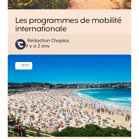
Les programmes de mobilité
internationale
Posted
Rédaction Chapka
il y a 2 ans
by
PVT