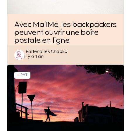
Avec MailMe, les backpackers
peuvent ouvrir une boîte
postale en ligne
Posted
Partenaires Chapka
il y a 1 an
by
PVT