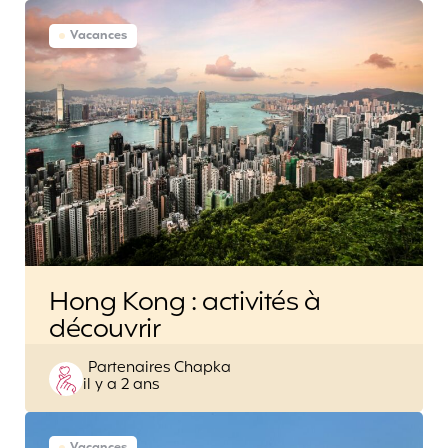
Vacances
Hong Kong : activités à
découvrir
Posted
Partenaires Chapka
il y a 2 ans
by
Vacances