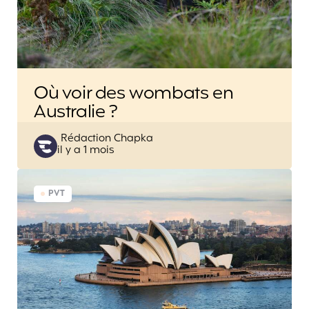
Où voir des wombats en
Australie ?
Posted
Rédaction Chapka
il y a 1 mois
by
PVT