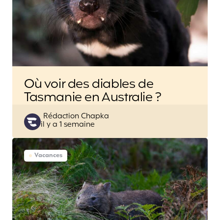
Où voir des diables de
Tasmanie en Australie ?
Posted
Rédaction Chapka
il y a 1 semaine
by
Vacances