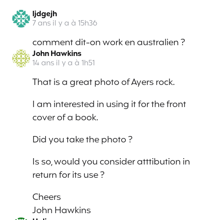
ljdgejh
7 ans il y a à 15h36
comment dit-on work en australien ?
John Hawkins
14 ans il y a à 1h51
That is a great photo of Ayers rock.
I am interested in using it for the front
cover of a book.
Did you take the photo ?
Is so, would you consider atttibution in
return for its use ?
Cheers
John Hawkins