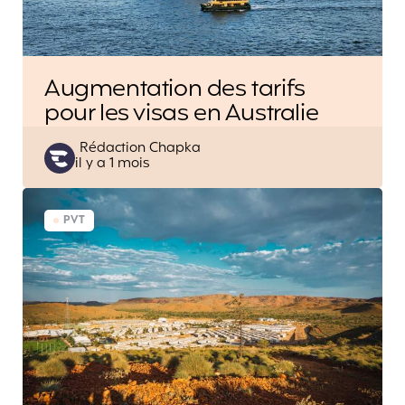
Augmentation des tarifs
pour les visas en Australie
Posted
Rédaction Chapka
il y a 1 mois
by
PVT