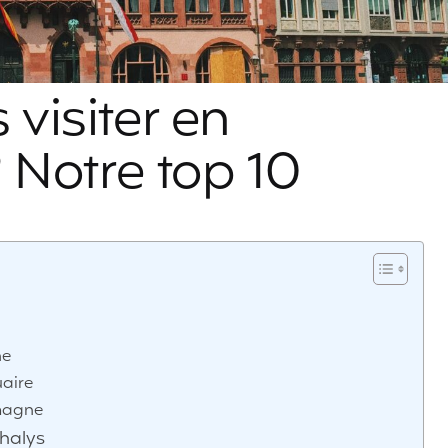
 visiter en
 Notre top 10
ne
uaire
emagne
Thalys