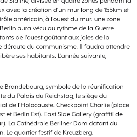
 de Staline, divisée en quatre zones pendant la
ux avec la création d’un mur long de 155km et
rôle américain, à l’ouest du mur. une zone
t. Berlin aura vécu au rythme de la Guerre
ants de l’ouest goûtant aux joies de la
 le déroute du communisme. Il faudra attendre
ibère ses habitants. L’année suivante,
e Brandebourg, symbole de la réunification
ste du Palais du Reichstag, le siège du
l de l’Holocauste. Checkpoint Charlie (place
 et Berlin Est). East Side Gallery (graffiti de
mur). La Cathédrale Berliner Dom datant du
n. Le quartier festif de Kreuzberg.