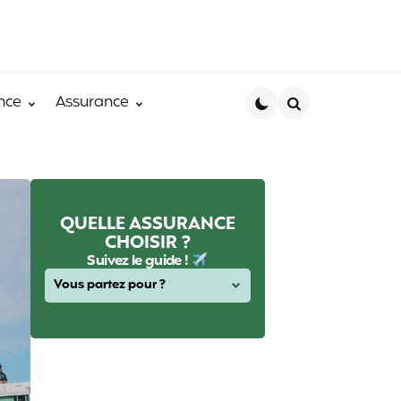
nce
Assurance
Search
QUELLE ASSURANCE
CHOISIR ?
Suivez le guide !