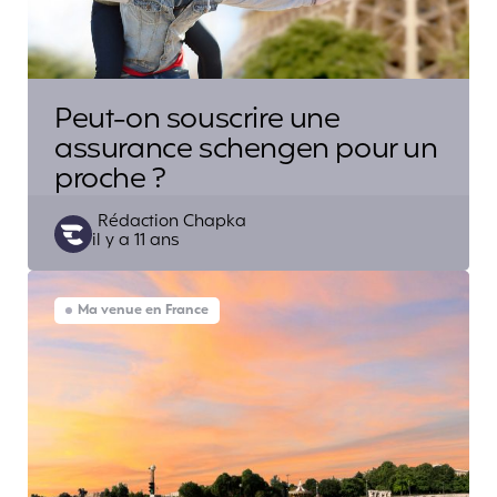
Peut-on souscrire une
assurance schengen pour un
proche ?
Posted
Rédaction Chapka
il y a 11 ans
by
Ma venue en France