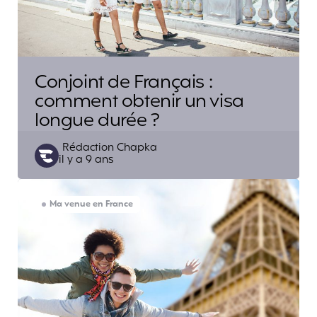
Conjoint de Français :
comment obtenir un visa
longue durée ?
Posted
Rédaction Chapka
il y a 9 ans
by
Ma venue en France