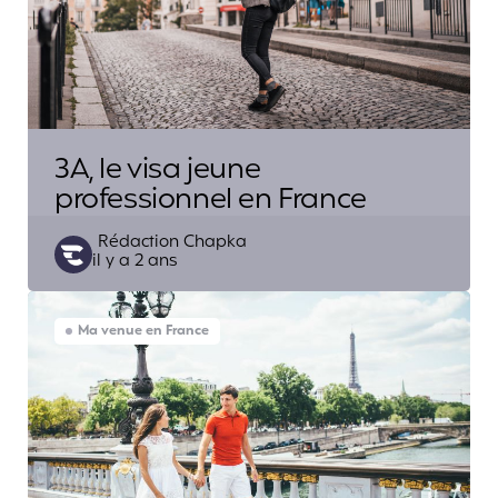
3A, le visa jeune
professionnel en France
Posted
Rédaction Chapka
il y a 2 ans
by
Ma venue en France