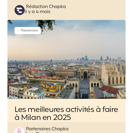
Posted
Rédaction Chapka
il y a 4 mois
by
Vacances
Les meilleures activités à faire
à Milan en 2025
Posted
Partenaires Chapka