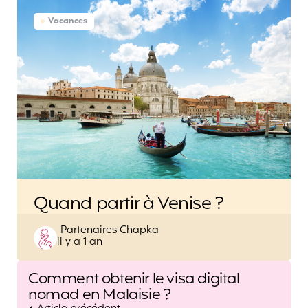
Vacances
Quand partir à Venise ?
Posted
Partenaires Chapka
il y a 1 an
by
Post
Comment obtenir le visa digital
navigation
nomad en Malaisie ?