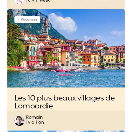
il y a 11 mois
by
Vacances
Les 10 plus beaux villages de
Lombardie
Posted
Romain
il y a 1 an
by