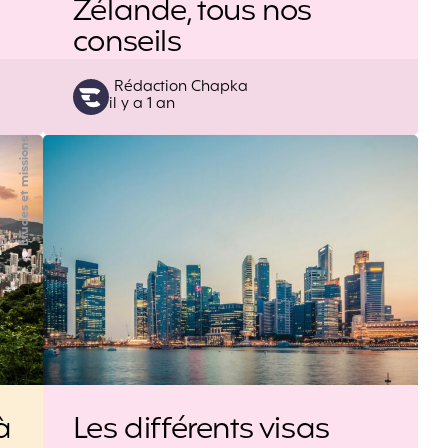
Zélande, tous nos
conseils
Posted
Rédaction Chapka
il y a 1 an
by
Etudes et missions
à
Les différents visas