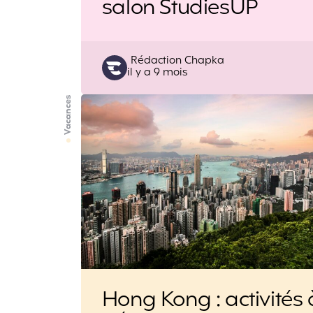
salon StudiesUP
Posted
Rédaction Chapka
il y a 9 mois
by
Vacances
Hong Kong : activités 