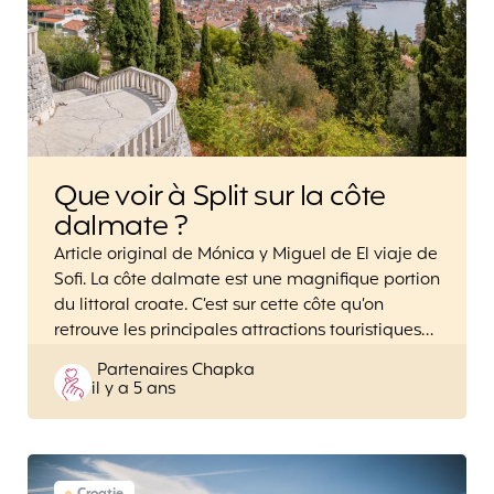
Que voir à Split sur la côte
dalmate ?
Article original de Mónica y Miguel de El viaje de
Sofi. La côte dalmate est une magnifique portion
du littoral croate. C’est sur cette côte qu’on
retrouve les principales attractions touristiques…
Posted
Partenaires Chapka
il y a 5 ans
by