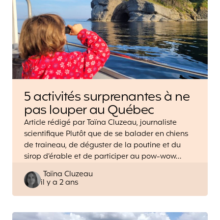
5 activités surprenantes à ne
pas louper au Québec
Article rédigé par Taïna Cluzeau, journaliste
scientifique Plutôt que de se balader en chiens
de traineau, de déguster de la poutine et du
sirop d’érable et de participer au pow-wow…
Posted
Taïna Cluzeau
il y a 2 ans
by