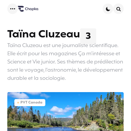
Menu
Searc
Taïna Cluzeau
3
Taïna Cluzeau est une journaliste scientifique.
Elle écrit pour les magazines Ça m’intéresse et
Science et Vie junior. Ses thèmes de prédilection
sont le voyage, l’astronomie, le développement
durable et la sociologie.
PVT Canada