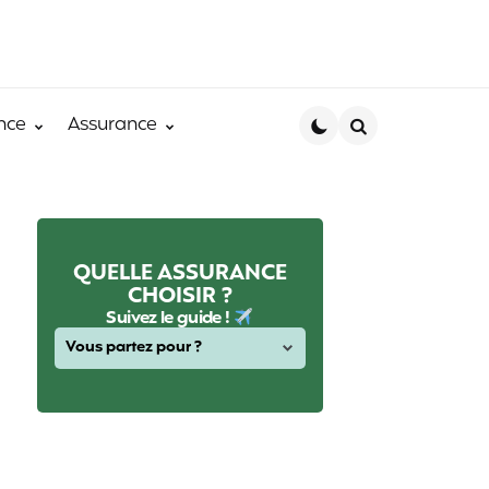
nce
Assurance
Search
QUELLE ASSURANCE
CHOISIR ?
Suivez le guide !