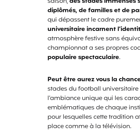
saison,
des stades immenses se
diplômés, de familles et de p
qui dépassent le cadre purement 
universitaire incarnent l’iden
atmosphère festive sans équival
championnat a ses propres codes
populaire spectaculaire
.
Peut être aurez vous la chance
stades du football universitair
l’ambiance unique qui les caract
emblématiques de chaque instit
pour lesquelles cette tradition 
place comme à la télévision.