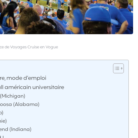
ce de Voyages Cruise en Vogue
ire, mode d’emploi
l américain universitaire
(Michigan)
loosa (Alabama)
o)
ie)
end (Indiana)