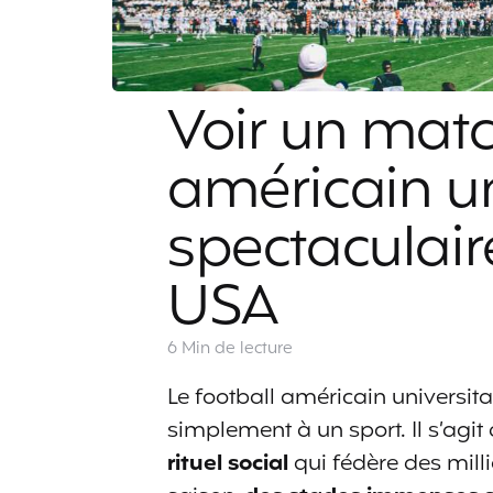
Voir un matc
américain un
spectaculai
USA
6 Min
de lecture
Le football américain universit
simplement à un sport. Il s’agit
rituel social
qui fédère des mill