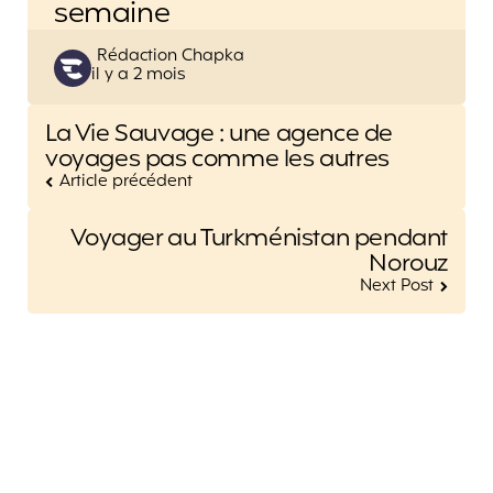
semaine
Posted
Rédaction Chapka
il y a 2 mois
by
Post
La Vie Sauvage : une agence de
navigation
voyages pas comme les autres
Article précédent
Voyager au Turkménistan pendant
Norouz
Next Post