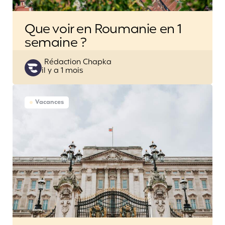
Que voir en Roumanie en 1
semaine ?
Posted
Rédaction Chapka
il y a 1 mois
by
Vacances