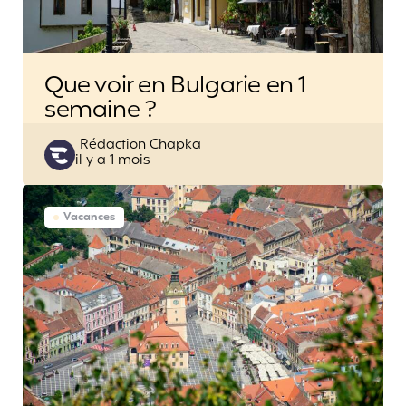
Que voir en Bulgarie en 1
semaine ?
Posted
Rédaction Chapka
il y a 1 mois
by
Vacances