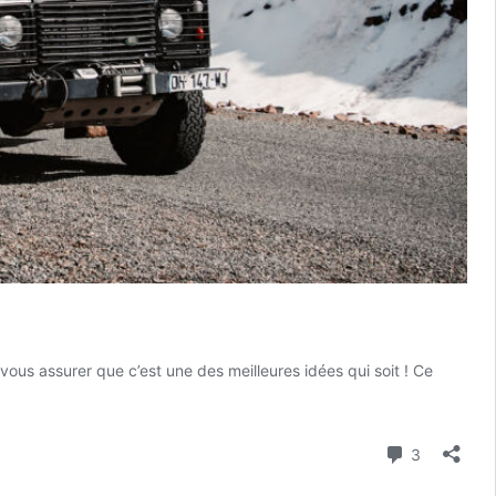
vous assurer que c’est une des meilleures idées qui soit ! Ce
Road
Trip
au
Commenta
3
Maroc
en