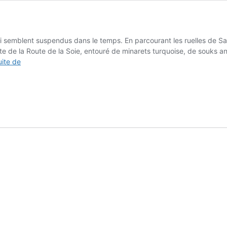
i semblent suspendus dans le temps. En parcourant les ruelles de Sa
te de la Route de la Soie, entouré de minarets turquoise, de souks 
Que
uite de
voir
en
Ouzbékistan
?