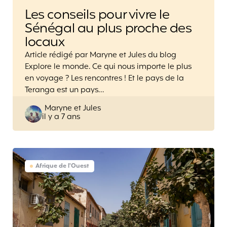
Les conseils pour vivre le
Sénégal au plus proche des
locaux
Article rédigé par Maryne et Jules du blog
Explore le monde. Ce qui nous importe le plus
en voyage ? Les rencontres ! Et le pays de la
Teranga est un pays…
Posted
Maryne et Jules
il y a 7 ans
by
Afrique de l'Ouest