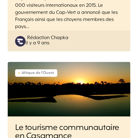
000 visiteurs internationaux en 2015. Le
gouvernement du Cap-Vert a annoncé que les
Français ainsi que les citoyens membres des
pays…
Posted
Rédaction Chapka
il y a 9 ans
by
Afrique de l'Ouest
Le tourisme communautaire
en Casamance