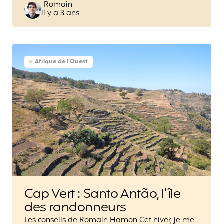
Posted
Romain
il y a 3 ans
by
Afrique de l'Ouest
Cap Vert : Santo Antão, l’île
des randonneurs
Les conseils de Romain Hamon Cet hiver, je me