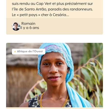
suis rendu au Cap Vert et plus précisément sur
l’île de Santo Antão, paradis des randonneurs.
Le « petit pays » cher à Cesária…
Posted
Romain
il y a 6 ans
by
Afrique de l'Ouest