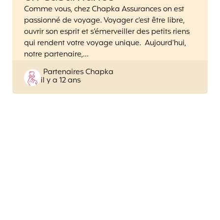
Comme vous, chez Chapka Assurances on est
passionné de voyage. Voyager c’est être libre,
ouvrir son esprit et s’émerveiller des petits riens
qui rendent votre voyage unique. Aujourd’hui,
notre partenaire,…
Posted
Partenaires Chapka
il y a 12 ans
by