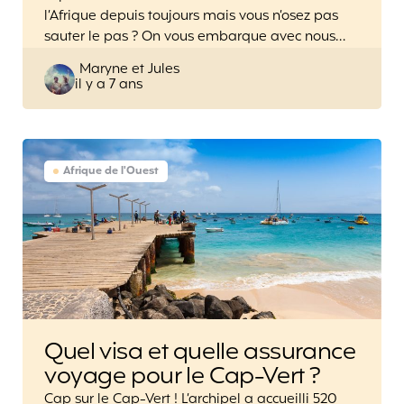
l’Afrique depuis toujours mais vous n’osez pas
sauter le pas ? On vous embarque avec nous…
Posted
Maryne et Jules
il y a 7 ans
by
Afrique de l'Ouest
Quel visa et quelle assurance
voyage pour le Cap-Vert ?
Cap sur le Cap-Vert ! L’archipel a accueilli 520