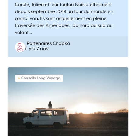
Carole, Julien et leur toutou Noïsia effectuent
depuis septembre 2018 un tour du monde en
combi van. Ils sont actuellement en pleine
traversée des Amériques…du nord au sud au
volant…
Posted
Partenaires Chapka
il y a 7 ans
by
Conseils Long Voyage