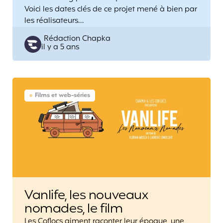
Voici les dates clés de ce projet mené à bien par
les réalisateurs…
Posted
Rédaction Chapka
il y a 5 ans
by
Films et web-séries
Vanlife, les nouveaux
nomades, le film
Les Coflocs aiment raconter leur époque, une