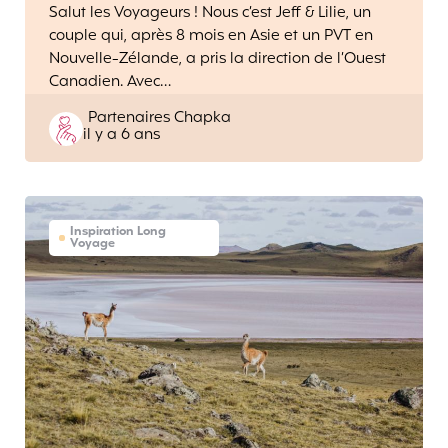
Salut les Voyageurs ! Nous c’est Jeff & Lilie, un
couple qui, après 8 mois en Asie et un PVT en
Nouvelle-Zélande, a pris la direction de l’Ouest
Canadien. Avec…
Posted
Partenaires Chapka
il y a 6 ans
by
Inspiration Long
Voyage