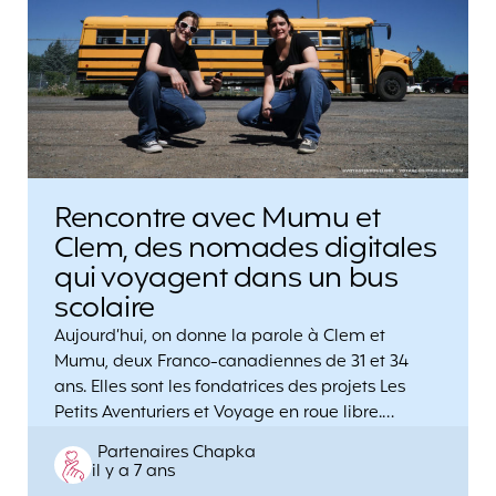
Rencontre avec Mumu et
Clem, des nomades digitales
qui voyagent dans un bus
scolaire
Aujourd’hui, on donne la parole à Clem et
Mumu, deux Franco-canadiennes de 31 et 34
ans. Elles sont les fondatrices des projets Les
Petits Aventuriers et Voyage en roue libre.…
Posted
Partenaires Chapka
il y a 7 ans
by