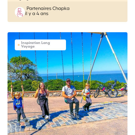
Posted
Partenaires Chapka
il y a 4 ans
by
Inspiration Long
Voyage