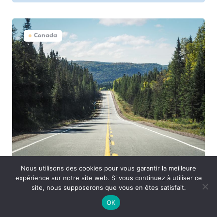
Canada
Nous utilisons des cookies pour vous garantir la meilleure
5 idées de road-trip dans l’Est
expérience sur notre site web. Si vous continuez à utiliser ce
site, nous supposerons que vous en êtes satisfait.
Canadien
OK
Article #vanlife rédigé par Joana et Eric du blog