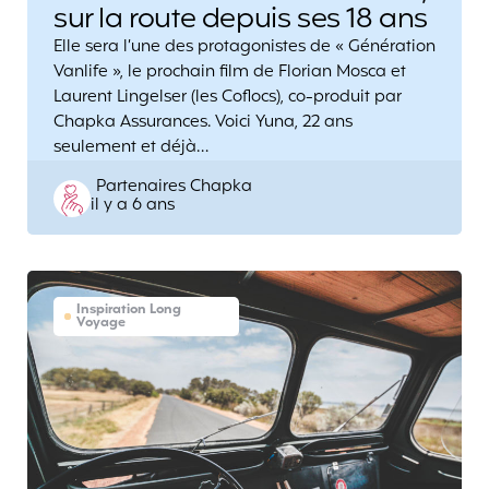
sur la route depuis ses 18 ans
Elle sera l’une des protagonistes de « Génération
Vanlife », le prochain film de Florian Mosca et
Laurent Lingelser (les Coflocs), co-produit par
Chapka Assurances. Voici Yuna, 22 ans
seulement et déjà…
Posted
Partenaires Chapka
il y a 6 ans
by
Inspiration Long
Voyage