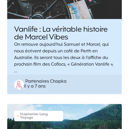
Vanlife : La véritable histoire
de Marcel Vibes
On retrouve aujourd’hui Samuel et Marcel, qui
nous écrivent depuis un café de Perth en
Australie. Ils seront tous les deux à l’affiche du
prochain film des Coflocs, « Génération Vanlife »,
…
Posted
Partenaires Chapka
il y a 7 ans
by
Inspiration Long
Voyage