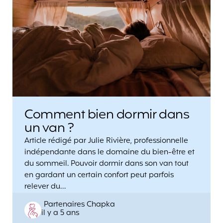
Comment bien dormir dans
un van ?
Article rédigé par Julie Rivière, professionnelle
indépendante dans le domaine du bien-être et
du sommeil. Pouvoir dormir dans son van tout
en gardant un certain confort peut parfois
relever du…
Posted
Partenaires Chapka
il y a 5 ans
by