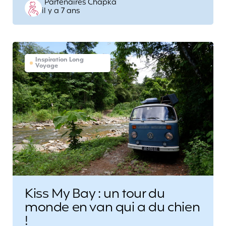
Posted
Partenaires Chapka
il y a 7 ans
by
Inspiration Long
Voyage
Kiss My Bay : un tour du
monde en van qui a du chien
!