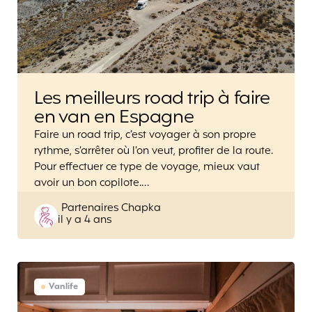
Les meilleurs road trip à faire
en van en Espagne
Faire un road trip, c’est voyager à son propre
rythme, s’arrêter où l’on veut, profiter de la route.
Pour effectuer ce type de voyage, mieux vaut
avoir un bon copilote.…
Posted
Partenaires Chapka
il y a 4 ans
by
Vanlife